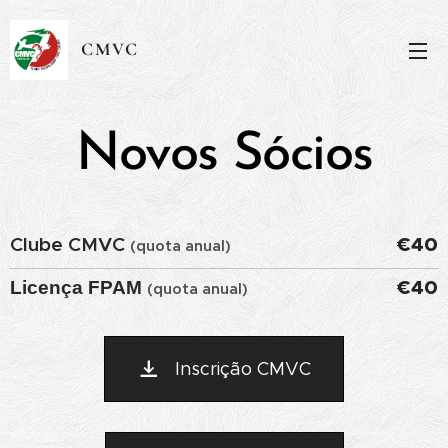
CMVC
Novos Sócios
Clube CMVC
€40
(quota anual)
€40
Licença
FPAM
(quota anual)
Inscrição CMVC