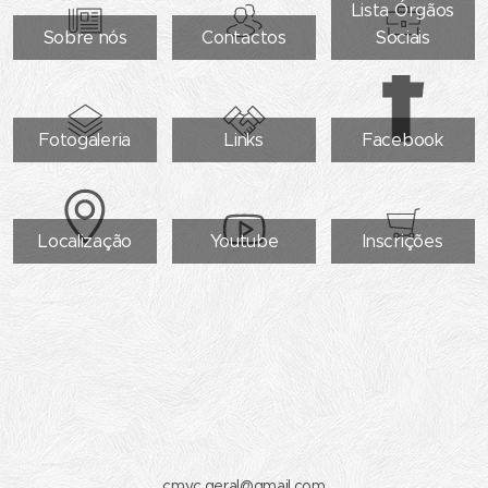
Lista Órgãos
Sobre nós
Contactos
Sociais
Fotogaleria
Links
Facebook
Localização
Youtube
Inscrições
cmvc.geral@gmail.com